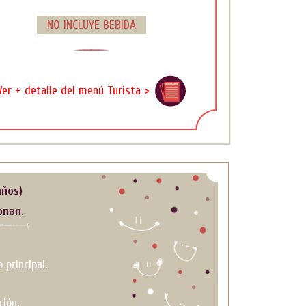
NO INCLUYE BEBIDA
Ver + detalle del menú Turista >
años)
onan.
 principal.
ción.