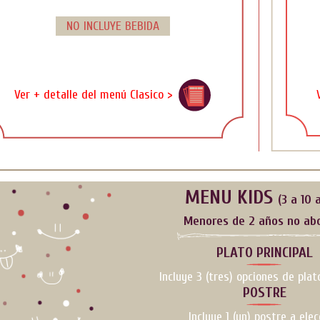
NO INCLUYE BEBIDA
Ver + detalle del menú Clasico >
MENU KIDS
(3 a 10 
Menores de 2 años no ab
PLATO PRINCIPAL
Incluye 3 (tres) opciones de plato
POSTRE
Incluye 1 (un) postre a elec